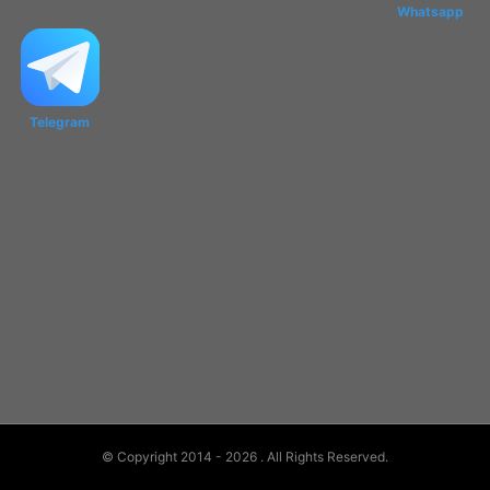
Whatsapp
Telegram
© Copyright 2014 - 2026
. All Rights Reserved.