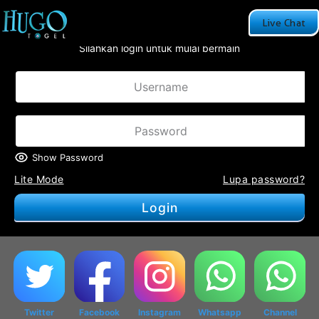
ine Terpercaya
Live Chat
Silahkan login untuk mulai bermain
Show Password
Lite Mode
Lupa password?
Login
Twitter
Facebook
Instagram
Whatsapp
Channel